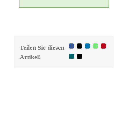
Teilen Sie diesen
Facebook
X
LinkedIn
WhatsApp
Pinterest
Artikel!
Xing
E-
Mail