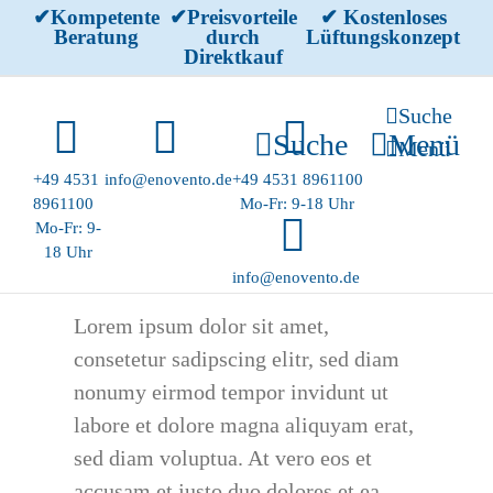
Skip
✔Kompetente
✔Preisvorteile
✔ Kostenloses
Beratung
durch
Lüftungskonzept
to
Direktkauf
content
Suche
Suche
Menü
Menü
+49 4531
info@enovento.de
+49 4531 8961100
8961100
Mo-Fr: 9-18 Uhr
Mo-Fr: 9-
18 Uhr
info@enovento.de
Lorem ipsum dolor sit amet,
consetetur sadipscing elitr, sed diam
nonumy eirmod tempor invidunt ut
labore et dolore magna aliquyam erat,
sed diam voluptua. At vero eos et
accusam et justo duo dolores et ea