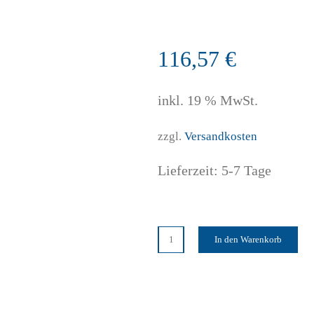
116,57
€
inkl. 19 % MwSt.
zzgl.
Versandkosten
Lieferzeit:
5-7 Tage
In den Warenkorb
getAir
easy
Drehregler
Steuerung