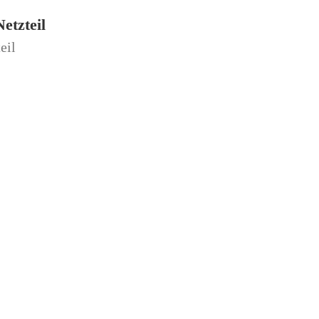
etzteil
eil