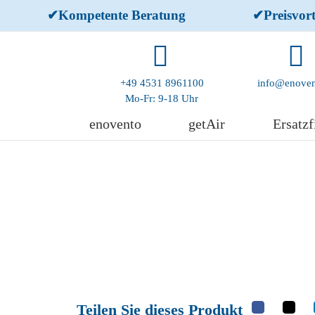
Skip
✔Kompetente Beratung
✔Preisvort
to
content
+49 4531 8961100
info@enoven
Mo-Fr: 9-18 Uhr
enovento
getAir
Ersatzf
Teilen Sie dieses Produkt