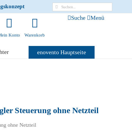
ngskonzept
Suche
Suche
Menü
nach:
Mein Konto
Warenkorb
hter
enovento Hauptseite
gler Steuerung ohne Netzteil
ung ohne Netzteil