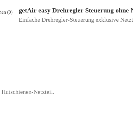
ohne
Netzteil
getAir easy Drehregler Steuerung ohne N
nen (0)
Menge
Einfache Drehregler-Steuerung exklusive Netzt
 Hutschienen-Netzteil.