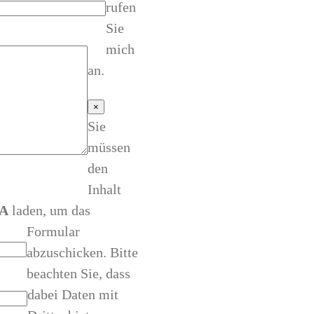
rufen
Sie
mich
an.
×
Sie
müssen
den
Inhalt
A
laden, um das
Formular
abzuschicken. Bitte
beachten Sie, dass
dabei Daten mit