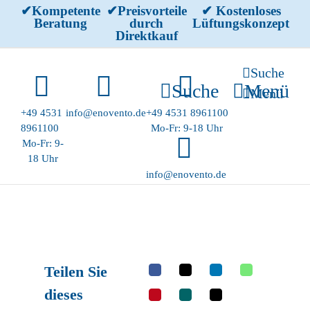
Skip
✔Kompetente
✔Preisvorteile
✔ Kostenloses
Beratung
durch
Lüftungskonzept
to
Direktkauf
content
Suche
Suche
Menü
Menü
+49 4531
info@enovento.de
+49 4531 8961100
8961100
Mo-Fr: 9-18 Uhr
Mo-Fr: 9-
18 Uhr
info@enovento.de
Teilen Sie
dieses