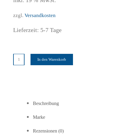
inkl. 19 % MwSt.
zzgl.
Versandkosten
Lieferzeit:
5-7 Tage
In den Warenkorb
getAir
SmartFan
Staubfilter
1
Set
(4Stk.)
Beschreibung
Menge
Marke
Rezensionen (0)