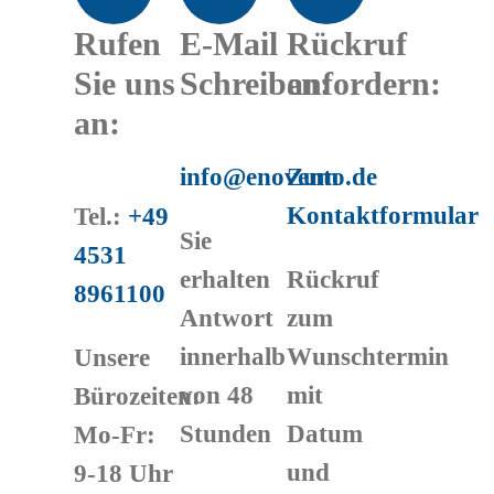
Rufen
E-Mail
Rückruf
Sie uns
Schreiben:
anfordern:
an:
info@enovento.de
Zum
Kontaktformular
Tel.:
+49
Sie
4531
erhalten
Rückruf
8961100
Antwort
zum
innerhalb
Wunschtermin
Unsere
von 48
mit
Bürozeiten:
Stunden
Datum
Mo-Fr:
und
9-18 Uhr