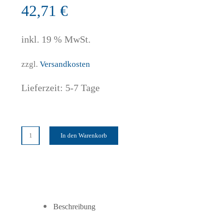
42,71
€
inkl. 19 % MwSt.
zzgl.
Versandkosten
Lieferzeit:
5-7 Tage
In den Warenkorb
getAir
Laibung
silentAir
Gitter
ASA
Weiß
Beschreibung
Menge