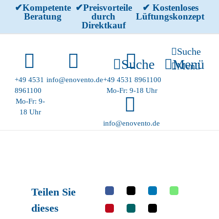
Skip
✔Kompetente
✔Preisvorteile
✔ Kostenloses
Beratung
durch
Lüftungskonzept
to
Direktkauf
content
Suche
Suche
Menü
Menü
+49 4531
info@enovento.de
+49 4531 8961100
8961100
Mo-Fr: 9-18 Uhr
Mo-Fr: 9-
18 Uhr
info@enovento.de
Teilen Sie
dieses