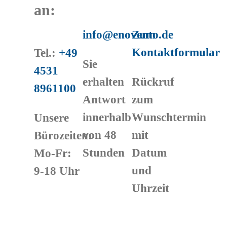
an:
info@enovento.de
Zum
Kontaktformular
Tel.:
+49
Sie
4531
erhalten
Rückruf
8961100
Antwort
zum
innerhalb
Wunschtermin
Unsere
von 48
mit
Bürozeiten:
Stunden
Datum
Mo-Fr:
und
9-18 Uhr
Uhrzeit