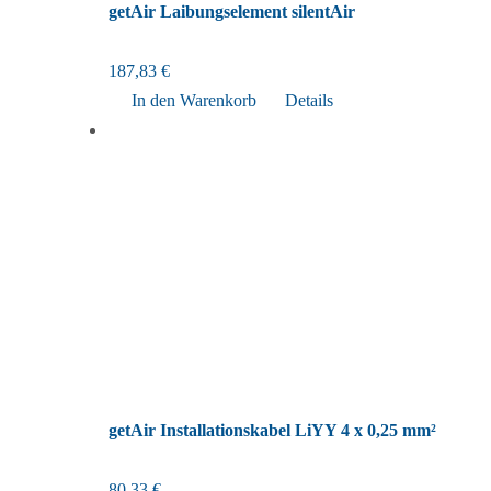
getAir Laibungselement silentAir
187,83
€
In den Warenkorb
Details
getAir Installationskabel LiYY 4 x 0,25 mm²
80,33
€