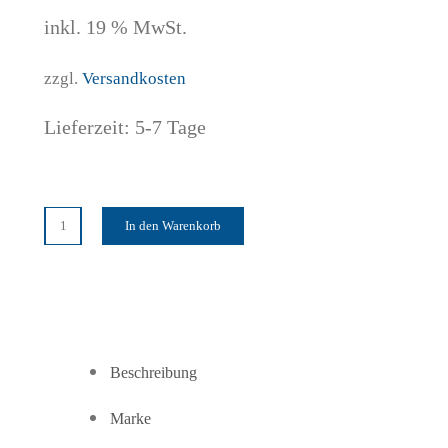
inkl. 19 % MwSt.
zzgl.
Versandkosten
Lieferzeit:
5-7 Tage
In den Warenkorb
getAir
Einbau-
Montagestein
500mm
Neopor
Menge
Beschreibung
Marke