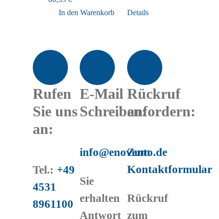
In den Warenkorb
Details
Rufen
E-Mail
Rückruf
Sie uns
Schreiben:
anfordern:
an:
info@enovento.de
Zum
Kontaktformular
Tel.:
+49
Sie
4531
erhalten
Rückruf
8961100
Antwort
zum