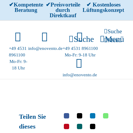
Skip
✔Kompetente
✔Preisvorteile
✔ Kostenloses
Beratung
durch
Lüftungskonzept
to
Direktkauf
content
Suche
Suche
Menü
Menü
+49 4531
info@enovento.de
+49 4531 8961100
8961100
Mo-Fr: 9-18 Uhr
Mo-Fr: 9-
18 Uhr
info@enovento.de
Teilen Sie
dieses