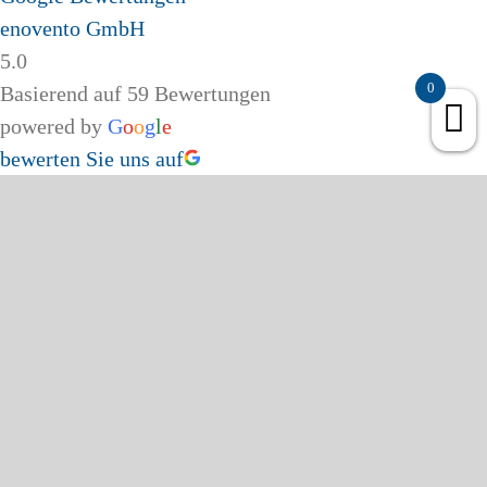
enovento GmbH
5.0
0
Basierend auf 59 Bewertungen
powered by
G
o
o
g
l
e
bewerten Sie uns auf
Page load link