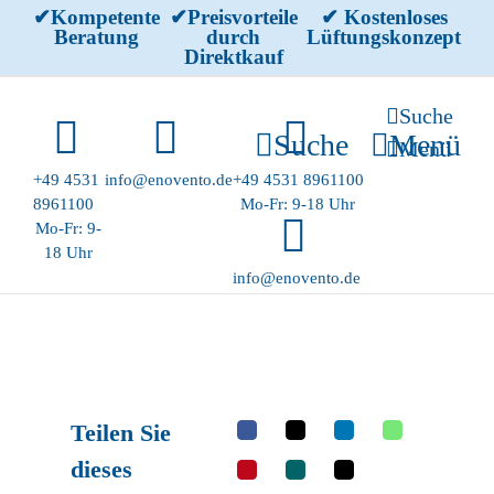
Skip
✔Kompetente
✔Preisvorteile
✔ Kostenloses
Beratung
durch
Lüftungskonzept
to
Direktkauf
content
Suche
Suche
Menü
Menü
+49 4531
info@enovento.de
+49 4531 8961100
8961100
Mo-Fr: 9-18 Uhr
Mo-Fr: 9-
18 Uhr
info@enovento.de
Teilen Sie
dieses