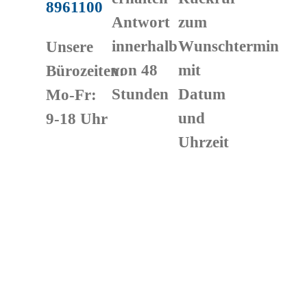
8961100
Antwort
zum
innerhalb
Wunschtermin
Unsere
von 48
mit
Bürozeiten:
Stunden
Datum
Mo-Fr:
und
9-18 Uhr
Uhrzeit