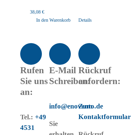
38,08
€
In den Warenkorb
Details
Rufen
E-Mail
Rückruf
Sie uns
Schreiben:
anfordern:
an:
info@enovento.de
Zum
Kontaktformular
Tel.:
+49
Sie
4531
erhalten
Rückruf