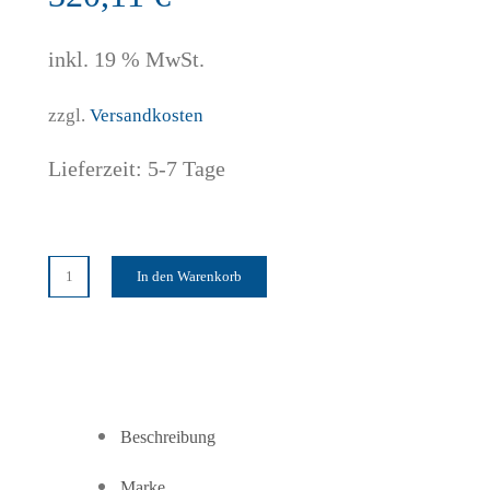
inkl. 19 % MwSt.
zzgl.
Versandkosten
Lieferzeit:
5-7 Tage
In den Warenkorb
enovento
Thor
Sensor
App
Steuerungseinheit
Ersatz
Beschreibung
Menge
Marke