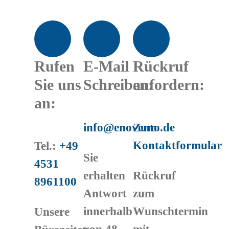
Rufen
E-Mail
Rückruf
Sie uns
Schreiben:
anfordern:
an:
info@enovento.de
Zum
Kontaktformular
Tel.:
+49
Sie
4531
erhalten
Rückruf
8961100
Antwort
zum
innerhalb
Wunschtermin
Unsere
von 48
mit