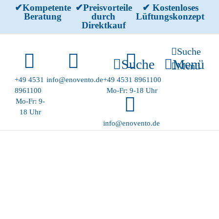
Skip
✔Kompetente
✔Preisvorteile
✔ Kostenloses
Beratung
durch
Lüftungskonzept
to
Direktkauf
content
Suche
Suche
Menü
Menü
+49 4531
info@enovento.de
+49 4531 8961100
8961100
Mo-Fr: 9-18 Uhr
Mo-Fr: 9-
18 Uhr
info@enovento.de