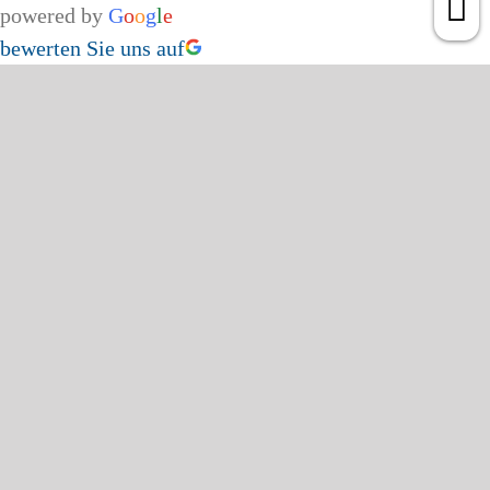
powered by
G
o
o
g
l
e
bewerten Sie uns auf
Page load link