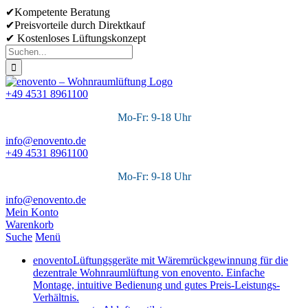
Skip
✔Kompetente Beratung
to
✔Preisvorteile durch Direktkauf
content
✔ Kostenloses Lüftungskonzept
Suche
nach:
+49 4531 8961100
Mo-Fr: 9-18 Uhr
info@enovento.de
+49 4531 8961100
Mo-Fr: 9-18 Uhr
info@enovento.de
Mein Konto
Warenkorb
Suche
Menü
enovento
Lüftungsgeräte mit Wäremrückgewinnung für die
dezentrale Wohnraumlüftung von enovento. Einfache
Montage, intuitive Bedienung und gutes Preis-Leistungs-
Verhältnis.