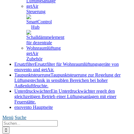
getAir
Steuerung
getAir
Zubehör
Ersatzfilter
Ersatzfilter für Wohnraumlüftungsgeräte von
enovento und getAir.
Taupunktsteuerung
Taupunktsteuerung zur Regelung der
Lüftungstechnik in sensiblen Bereichen bei hoher
Außenluftfeuchte.
Unterdruckwächter
Ein Unterdruckwächter regelt den
gleichzeitigen Betrieb einer Lüftungsanlagen mit einer
Feuerstätte.
enovento Hauptseite
Menü
Suche
Suche
nach: