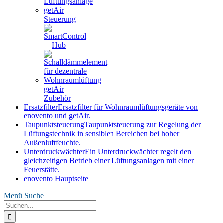
getAir
Steuerung
getAir
Zubehör
Ersatzfilter
Ersatzfilter für Wohnraumlüftungsgeräte von
enovento und getAir.
Taupunktsteuerung
Taupunktsteuerung zur Regelung der
Lüftungstechnik in sensiblen Bereichen bei hoher
Außenluftfeuchte.
Unterdruckwächter
Ein Unterdruckwächter regelt den
gleichzeitigen Betrieb einer Lüftungsanlagen mit einer
Feuerstätte.
enovento Hauptseite
Menü
Suche
Suche
nach: