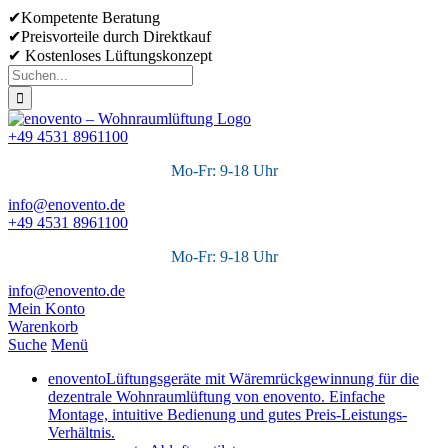
Skip
✔Kompetente Beratung
to
✔Preisvorteile durch Direktkauf
content
✔ Kostenloses Lüftungskonzept
Suche
nach:
+49 4531 8961100
Mo-Fr: 9-18 Uhr
info@enovento.de
+49 4531 8961100
Mo-Fr: 9-18 Uhr
info@enovento.de
Mein Konto
Warenkorb
Suche
Menü
enovento
Lüftungsgeräte mit Wäremrückgewinnung für die
dezentrale Wohnraumlüftung von enovento. Einfache
Montage, intuitive Bedienung und gutes Preis-Leistungs-
Verhältnis.