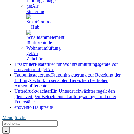
getAir
Steuerung
getAir
Zubehör
Ersatzfilter
Ersatzfilter für Wohnraumlüftungsgeräte von
enovento und getAir.
Taupunktsteuerung
Taupunktsteuerung zur Regelung der
Lüftungstechnik in sensiblen Bereichen bei hoher
Außenluftfeuchte.
Unterdruckwächter
Ein Unterdruckwächter regelt den
gleichzeitigen Betrieb einer Lüftungsanlagen mit einer
Feuerstätte.
enovento Hauptseite
Menü
Suche
Suche
nach: