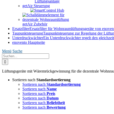
getAir Steuerung
getAir Zubehör
Ersatzfilter
Ersatzfilter für Wohnraumlüftungsgeräte von enoven
Taupunktsteuerung
Taupunktsteuerung zur Regelung der Lüftung
Unterdruckwächter
Ein Unterdruckwächter regelt den gleichzeit
enovento Hauptseite
Menü
Suche
Suche
nach:
Lüftungsgeräte mit Wäremrückgewinnung für die dezentrale Wohnraum
Sortieren nach
Standardsortierung
Sortieren nach
Standardsortierung
Sortieren nach
Name
Sortieren nach
Preis
Sortieren nach
Datum
Sortieren nach
Beliebtheit
Sortieren nach
Bewertung