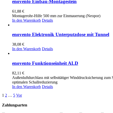
enovento Einbau-Montagestein
61,88
€
Montagerohr-Hilfe 500 mm zur Einmauerung (Neopor)
In den Warenkorb
Details
enovento Elektronik Unterputzdose mit Tunnel
38,08
€
In den Warenkorb
Details
enovento Funktionseinheit ALD
82,11
€
Außenluftdurchlass mit selbsttätiger Winddrucksicherung zum 
optimalen Schallreduzierung
In den Warenkorb
Details
1
2
…
5
Vor
Zahlungsarten