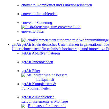
enovento Komplettset und Funktionseinheiten
enovento Innenblenden
enovento Steuerung
enovento Filter
e
getAir
getAir ist ein deutsches Unternehmen in generationenüb
Unternehmen steht für technisch hochwertige und innovative P
getAir Abluftventilatoren
getAir Innenblenden
getAir Filter
getAir Komplettsets &
Funktionseinheiten
getAir Außenblenden,
Laibungselemente & Montage