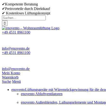
Skip
✔Kompetente Beratung
to
✔Preisvorteile durch Direktkauf
content
✔ Kostenloses Lüftungskonzept
Suche
nach:
+49 4531 8961100
info@enovento.de
+49 4531 8961100
info@enovento.de
Mein Konto
Warenkorb
Suche
Menü
enovento
Lüftungsgeräte mit Wäremrückgewinnung für die dezen
enovento Abluftventilatoren
enovento Außenblenden, Laibungselemente und Montag