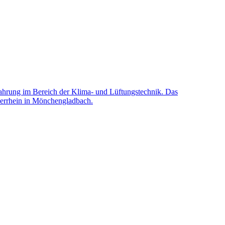
fahrung im Bereich der Klima- und Lüftungstechnik. Das
derrhein in Mönchengladbach.